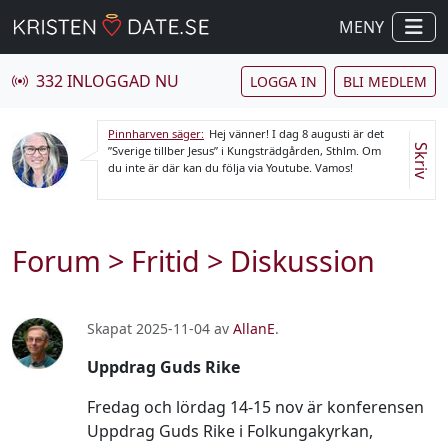
MENY
332 INLOGGAD NU
LOGGA IN
BLI MEDLEM
Pinnharven säger:
Hej vänner! I dag 8 augusti är det
Skriv
”Sverige tillber Jesus” i Kungsträdgården, Sthlm. Om
du inte är där kan du följa via Youtube. Vamos!
Forum
>
Fritid
> Diskussion
Skapat 2025-11-04 av
AllanE
.
Uppdrag Guds Rike
Fredag och lördag 14-15 nov är konferensen
Uppdrag Guds Rike i Folkungakyrkan,