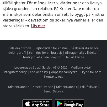
tillfälligheter. För många är tro, värderingar och livssyn
själva grunden i en relation. På KristenDate möter du
människor som delar önskan om ett liv byggt på kristna
värderingar – oavsett om du söker nya vänner eller den
stora kärleken.
Läs mer
Dela din historia
|
Dejtingsidan för kristna
|
Så skriver du en bra
dejtingprofil
|
Fem tips för en bra dejt
|
Bli någon alla vill dejta
|
Töntigt med kristen dejting
|
Fler artiklar >>
Levereras av Social Garden AS © 2026 |
Medlemsavtal
|
Integritetspolicy
|
Cookiepolicy
|
Anpassa samtycke
|
Skydd för barn
|
Kontakta oss
KristenDate.no
|
KristenDate.se
|
KristenDate.dk
|
Friluftsliv.se
|
SeniorDate.se