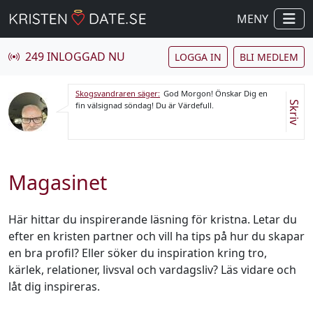
MENY
249 INLOGGAD NU
LOGGA IN
BLI MEDLEM
Skogsvandraren säger:
God Morgon! Önskar Dig en
Skriv
fin välsignad söndag! Du är Värdefull.
Magasinet
Här hittar du inspirerande läsning för kristna. Letar du
efter en kristen partner och vill ha tips på hur du skapar
en bra profil? Eller söker du inspiration kring tro,
kärlek, relationer, livsval och vardagsliv? Läs vidare och
låt dig inspireras.