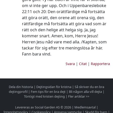
om vi inte ger upp. Och i Uppenbaresleboke
22:11 och 20: Den orättfärdige må fortsätta
att göra orätt, den orene att orena sig, den
rättfärdige må fortsätta att göra vad som är
rätt och den helige att helga sig. Ja, jag
kommer snart. Amen, kom, Herre Jesus!
Herren Jesu nåd vare med alla. /Kapten, som
tackar för sig efter tre meningslösa år här.
Fann bara vind.
Svara
|
Citat
|
Rapportera
Dela din historia
|
Dejtingsidan för kristna
|
Så skriver du en bra
dejtingprofil
|
Fem tips för en bra dejt
|
Bli någon alla vill dejta
|
Töntigt med kristen dejting
|
Fler artiklar >>
Levereras av Social Garden AS © 2026 |
Medlemsavtal
|
Integritetspolicy
|
Cookiepolicy
|
Anpassa samtycke
|
Skydd för barn
|