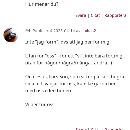
Hur menar du?
Svara
|
Citat
|
Rapportera
#4. Publicerat 2025-04-14 av
sailias2
Inte "jag-form", dvs att jag ber för mig.
Utan för "oss" - för ett "vi", inte bara för..mig..
utan för någon/några/många.. andra..:)
Och Jesus, Fars Son, som sitter på Fars högra
sida och vädjar för oss, kanske gärna ber
med oss i den bönen..
Vi ber för oss
Svara
|
Citat
|
Rapportera