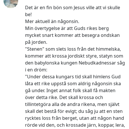
Det är en fin bön som Jesus ville att vi skulle
be!
Mer aktuell än någonsin.
Min övertygelse är att Guds rikes berg
mycket snart kommer att besegra ondskan
på jorden.
"Stenen" som slets loss från det himmelska,
kommer att krossa jordiskt styre, statyn som
den babylonska kungen Nebudkadnessar såg
i en dröm:
"Under dessa kungars tid skall himlens Gud
låta ett rike uppstå som aldrig någonsin ska
gå under. Inget annat folk skall få makten
över detta rike. Det skall krossa och
tillintetgöra alla de andra rikena, men självt
skall det bestå för evigt; du såg ju att en sten
rycktes loss från berget, utan att någon hand
rörde vid den, och krossade järn, koppar, lera,