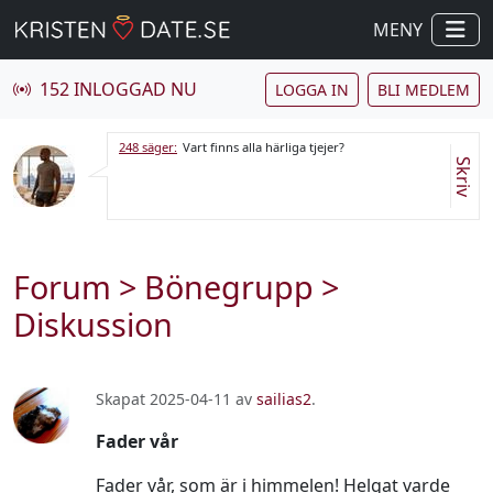
MENY
152 INLOGGAD NU
LOGGA IN
BLI MEDLEM
248 säger:
Vart finns alla härliga tjejer?
Skriv
Forum
>
Bönegrupp
>
Diskussion
Skapat 2025-04-11 av
sailias2
.
Fader vår
Fader vår, som är i himmelen! Helgat varde