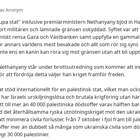
0 av Anonym
djupa stat" inklusive premiärministern Nethanyany bjöd in H
t militären och lämnade gränsen oskyddad. Syftet var att 
etniskt rensa Gaza och Västbanken samt uppfylla en gamma
är annars världens mest bevakade och allt som rör sig syns
nte ens en kanin kan röra sig mot gränsen utan att bli uppt
t Nethanyany står under brottsutredning som kommer att in
För att fördröja detta väljer han kriget framför freden.
 stöd internationellt för en palestinsk stat, vilket man ocks
 Israels urskiljningslösa och brutala krigföring utan hänsy
ett till mer än 40 000 palestinska dödsoffer varav hälften bar
 det återhållsamma ryska utnötningskriget mot den ukrain
 minimera civila förluster. Från 7 oktober i fjol fram till jul
soffer mer än dubbelt så många som ukrainska civila som död
t 30 000 palestinier.