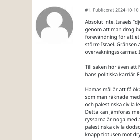
#1. Publicerat 2024-10-1
Absolut inte. Israels "
genom att man drog bor
förevändning för att 
större Israel. Gränsen 
övervakningsskärmar. I
Till saken hör även at
hans politiska karriär. 
Hamas mål är att få ökat
som man räknade med har
och palestinska civila l
Detta kan jämföras med
ryssarna är noga med att
palestinska civila död
knapp tiotusen mot dryg