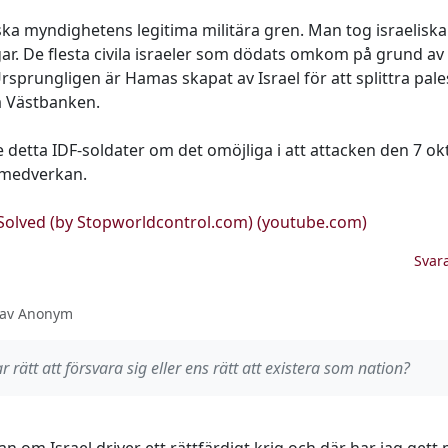
a myndighetens legitima militära gren. Man tog israeliska g
ar. De flesta civila israeler som dödats omkom på grund av 
rsprungligen är Hamas skapat av Israel för att splittra pal
å Västbanken.
re detta IDF-soldater om det omöjliga i att attacken den 7 
 medverkan.
- Solved (by Stopworldcontrol.com) (youtube.com)
Svar
1 av Anonym
 rätt att försvara sig eller ens rätt att existera som nation?