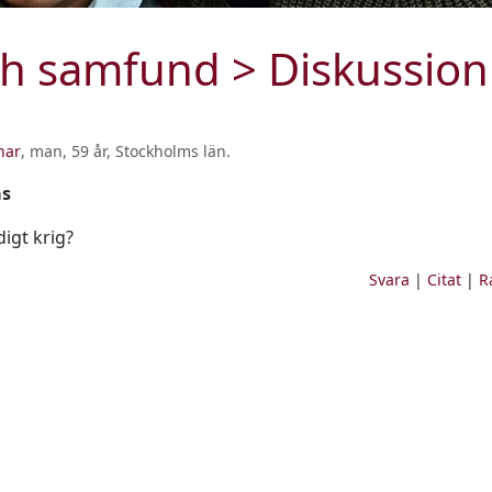
och samfund
> Diskussion
nar
, man, 59 år, Stockholms län
.
as
digt krig?
Svara
|
Citat
|
R