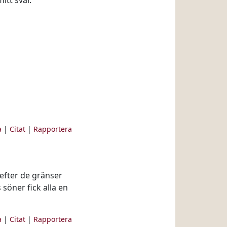
itt svar.
a
|
Citat
|
Rapportera
g efter de gränser
 söner fick alla en
a
|
Citat
|
Rapportera