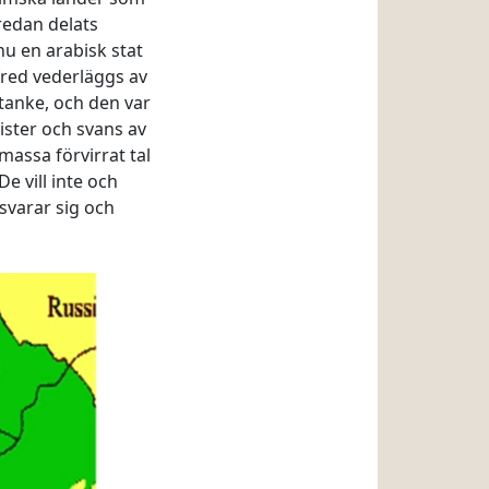
redan delats
nu en arabisk stat
fred vederläggs av
tanke, och den var
ister och svans av
assa förvirrat tal
e vill inte och
rsvarar sig och