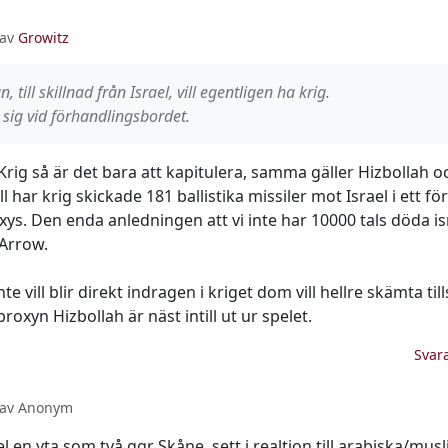
 av
Growitz
 till skillnad från Israel, vill egentligen ha krig.
 sig vid förhandlingsbordet.
Krig så är det bara att kapitulera, samma gäller Hizbollah oc
l har krig skickade 181 ballistika missiler mot Israel i ett fö
xys. Den enda anledningen att vi inte har 10000 tals döda is
Arrow.
inte vill blir direkt indragen i kriget dom vill hellre skämta ti
proxyn Hizbollah är näst intill ut ur spelet.
Svar
2 av Anonym
el en yta som två ggr Skåne, sett i realtion till arabiska/mu