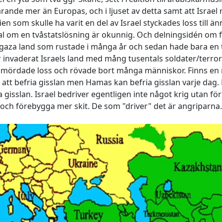
ande mer än Europas, och i ljuset av detta samt att Israel 
n som skulle ha varit en del av Israel styckades loss till än
 tal om en tvåstatslösning är okunnig. Och delningsidén om 
t gaza land som rustade i många år och sedan hade bara en 
r invaderat Israels land med mång tusentals soldater/terror
 mördade loss och rövade bort många människor. Finns en m
tt befria gisslan men Hamas kan befria gisslan varje dag. D
ria gisslan. Israel bedriver egentligen inte något krig utan fö
 och förebygga mer skit. De som "driver" det är angriparna.