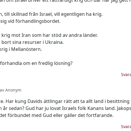
 om Israel driver ett rättfärdigt krig och där har jag gett m
till skillnad från Israel, vill egentligen ha krig.
 sig vid förhandlingsbordet.
tt krig mot Iran som har stöd av andra länder.
bort sina resurser i Ukraina.
krig i Mellanöstern.
te förhandla om en fredlig lösning?
Svar
2 av Anonym
nte. Har kung Davids ättlingar rätt att ta allt land i besittnin
n år sedan? Gud har ju lovat Israels folk Kanans land. Jakops
 det förbundet med Gud eller gäller det fortfarande.
Svar