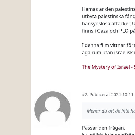
Hamas är den palestinsk
utbyta palestinska fång
hänsynslösa attacker, U
finns i Gaza och PLO p
I denna film vittnar fö
äga rum utan israelisk
The Mystery of Israel 
#2. Publicerat 2024-10-1
Menar du att de inte har
Passar den frågan.