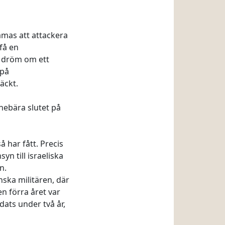
amas att attackera
få en
l dröm om ett
 på
äckt.
nebära slutet på
å har fått. Precis
n till israeliska
n.
ska militären, där
en förra året var
ats under två år,