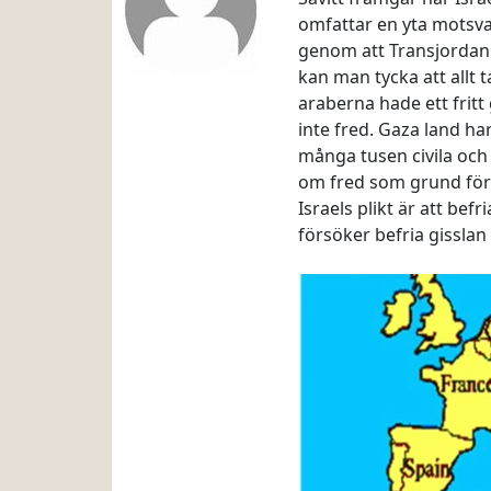
omfattar en yta motsvar
genom att Transjordanie
kan man tycka att allt
araberna hade ett frit
inte fred. Gaza land ha
många tusen civila och
om fred som grund för a
Israels plikt är att bef
försöker befria gisslan