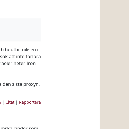
h houthi milisen i
rsök att inte förlora
raeler heter Iron
lls den sista proxyn.
a
|
Citat
|
Rapportera
slimska länder som