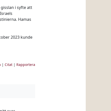
isslan i syfte att
Israels
estinierna. Hamas
oktober 2023 kunde
a
|
Citat
|
Rapportera