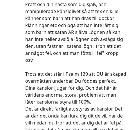
kraft och din nästa som dig själv, och
manipulerade känslolivet så att tex en kille
känner som barn att han dras till dockor,
klänningar etc och pga att han inte lärt sig
som barn att satan ÄR själva Lögnen så kan
han inte heller avslöja lögnen och avsäga sig
den, utan fastnar i satans lögn i tron att det
är något fel, och att man fötts i "fel" kropp
osv.
Trots att det står i Psalm 139 att DU är skapad
övermåttan underbar. Du föddes perfekt.
Dina känslor ljuger för dig. Och det här är
världens enorma, stora, problem att man
låter känslorna styra till 100%.
Det är direkt farligt att styras av känslor. Det
är där det onda kan lura dig dit de vil, när de
vill medan du tror att det är dig det är fel på.
För nu är det så, vare sig man vill tro det eller