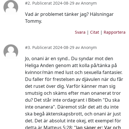
#2. Publicerat 2024-08-29 av Anonym
Vad är problemet tänker jag? Hälsningar
Tommy.
Svara
|
Citat
|
Rapportera
#3. Publicerat 2024-08-29 av Anonym
Jo, onani är en synd.. Du syndar mot den
Heliga Anden genom att kolla på/tänka på
kvinnor/män med lust och sexuella fantasier.
Du faller för frestelsen av djävulen när du får
det ruset över dig. Varför känner man sig
smutsig och skäms efter man onanerat tror
du? Det står inte ordagrant i Bibeln "Du ska
inte onanera". Däremot står det att du inte
ska begå äktenskapsbrott, och onani är just
det. Det är absolut inte okej, ett exempel för
detta är Matteus 5:28: "
Jag säger er: Var och