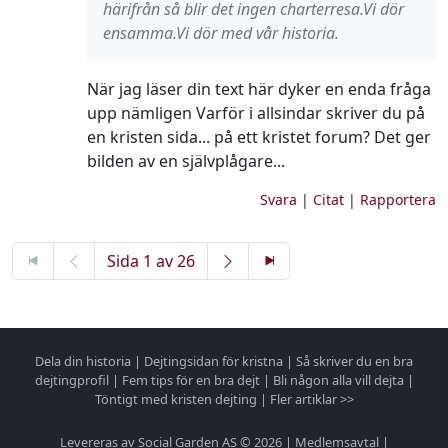
härifrån så blir det ingen charterresa.Vi dör
ensamma.Vi dör med vår historia.
När jag läser din text här dyker en enda fråga
upp nämligen Varför i allsindar skriver du på
en kristen sida... på ett kristet forum? Det ger
bilden av en självplågare...
Svara
|
Citat
|
Rapportera
Sida 1 av 26
Dela din historia
|
Dejtingsidan för kristna
|
Så skriver du en bra
dejtingprofil
|
Fem tips för en bra dejt
|
Bli någon alla vill dejta
|
Töntigt med kristen dejting
|
Fler artiklar >>
Levereras av Social Garden AS © 2026 |
Medlemsavtal
|