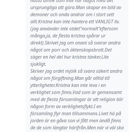
nästa ämne som inte har något med det
ursprungliga att göra.Man skapar en bild av
demoner och onda andrar om i stort sett
allt.Kristna kan inte hantera ett VANLIGT liv.
(jag använder inte otdet"normalt"eftersom
många,ja, de flesta kristna spårar ur
direkt).Skrivet jag om onani så svarar andra
något om porr och äktenskapsbrott.Det
säger en hel del hur kristna tänker.Lite
sjukligt.
Skriver jag ordet mjölk så svara säkert andra
något om förgiftning.Man går alltid till
ytterligheter.Kristna kan inte leva i en
verklighet som finns.Vad som är gemensamt
med de flesta församlingar är att religion blir
någon form av verklighetsflykt.I en
församling flyr man tillsammans.Livet hä på
jorden är en gåva son vi fått men ändå finns
de de som längtar härifrån.Men när vi väl ska