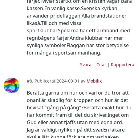
färjer.Tvivlar startkt om en kristen vågar bära
kassen.En vanlig kasse.Svenska kyrkan
använder prideflaggan.Alla brandstationer
likaså.Till och med vissa
sportklubbar.Spelarna har ett armband med
regnbågens färjer.Andra klubbar har mer
synliga symboler.Flaggan har stor betydelse
för många i sportsammanhang.
Svara
|
Citat
|
Rapportera
#8. Publicerat 2024-09-01 av
Mobilix
Berätta gärna om hur och varför du tror att
onani är skadlig för kroppen och hur är det
bevisat "gång på gång"?Berätta exakt hur du
har kommit fram till det du skriver.Inget om
Gud eller annat tjaffs utan med egna ord.
Jag är väldigt nyfiken på ditt svar.En läkare
skulle lätt kunna förklara om vad saken