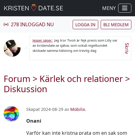
MENY
278 INLOGGAD NU
LOGGA IN
BLI MEDLEM
Jesper säger:
Jag tror Tivoli är fejk precis som Lilly var
Skriv
av kristendate.se själva, som också regelbundet
skickade samma hälsning om trevlig dag
Forum
>
Kärlek och relationer
>
Diskussion
Skapat 2024-08-29 av
Mobilix
.
Onani
Varför kan inte kristna prata om en sak som