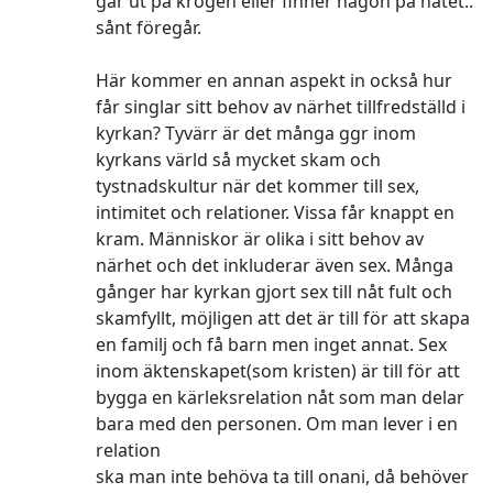
går ut på krogen eller finner någon på nätet..
sånt föregår.
Här kommer en annan aspekt in också hur
får singlar sitt behov av närhet tillfredställd i
kyrkan? Tyvärr är det många ggr inom
kyrkans värld så mycket skam och
tystnadskultur när det kommer till sex,
intimitet och relationer. Vissa får knappt en
kram. Människor är olika i sitt behov av
närhet och det inkluderar även sex. Många
gånger har kyrkan gjort sex till nåt fult och
skamfyllt, möjligen att det är till för att skapa
en familj och få barn men inget annat. Sex
inom äktenskapet(som kristen) är till för att
bygga en kärleksrelation nåt som man delar
bara med den personen. Om man lever i en
relation
ska man inte behöva ta till onani, då behöver