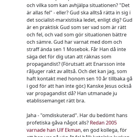
och vilka som kan avhjälpa situationen? "Det
är allas fel" - eller? Gud ska alltså rätta in sig i
det socialist-marxistiska ledet, enligt dig? Gud
är en praktisk Gud som ser vad som är rätt
och fel, och vad som gör situationen bättre
och sämre. Gud har varnat med dom och
straff ända sen 1 Mosebok. Får Han då inte
säga det för dig utan att räknas som
propagandist? (Förutsatt att Enarsson inte
råljuger rakt av alltså. Och det kan jag, som
haft kontakt med honom sen 10 år tillbaka gå
i god för att han inte gör.) Kanske Jesus också
var propagandist då? Han utmanade ju
etablissemanget rätt bra.
Jaha - "omdiskuterad". Har du bedömt hans
profetiska gåva något alls?
Redan 2005
varnade han Ulf Ekman
, en god kollega, för