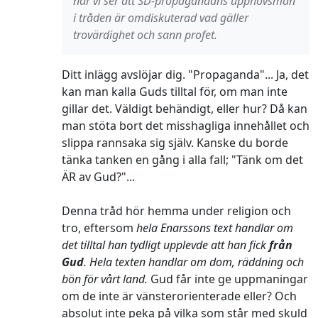
när vi ser att SD-propagandans upphovsman
i tråden är omdiskuterad vad gäller
trovärdighet och sann profet.
Ditt inlägg avslöjar dig. "Propaganda"... Ja, det
kan man kalla Guds tilltal för, om man inte
gillar det. Väldigt behändigt, eller hur? Då kan
man stöta bort det misshagliga innehållet och
slippa rannsaka sig själv. Kanske du borde
tänka tanken en gång i alla fall; "Tänk om det
ÄR av Gud?"...
Denna tråd hör hemma under religion och
tro, eftersom
hela Enarssons text handlar om
det tilltal han tydligt upplevde att han fick
från
Gud
. Hela texten handlar om dom, räddning och
bön för vårt land.
Gud får inte ge uppmaningar
om de inte är vänsterorienterade eller? Och
absolut inte peka på vilka som står med skuld