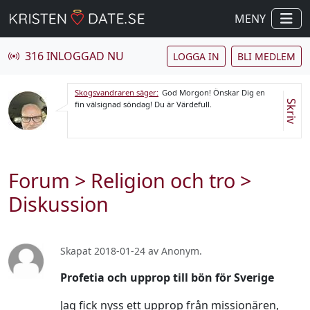
MENY
316 INLOGGAD NU
LOGGA IN
BLI MEDLEM
Skogsvandraren säger:
God Morgon! Önskar Dig en
Skriv
fin välsignad söndag! Du är Värdefull.
Forum
>
Religion och tro
>
Diskussion
Skapat 2018-01-24 av Anonym.
Profetia och upprop till bön för Sverige
Jag fick nyss ett upprop från missionären,