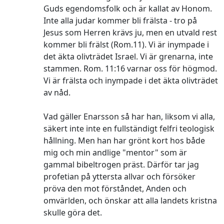
Guds egendomsfolk och är kallat av Honom.
Inte alla judar kommer bli frälsta - tro på
Jesus som Herren krävs ju, men en utvald rest
kommer bli frälst (Rom.11). Vi är inympade i
det äkta olivträdet Israel. Vi är grenarna, inte
stammen. Rom. 11:16 varnar oss för högmod.
Vi är frälsta och inympade i det äkta olivträdet
av nåd.
Vad gäller Enarsson så har han, liksom vi alla,
säkert inte inte en fullständigt felfri teologisk
hållning. Men han har grönt kort hos både
mig och min andlige "mentor" som är
gammal bibeltrogen präst. Därför tar jag
profetian på yttersta allvar och försöker
pröva den mot förståndet, Anden och
omvärlden, och önskar att alla landets kristna
skulle göra det.