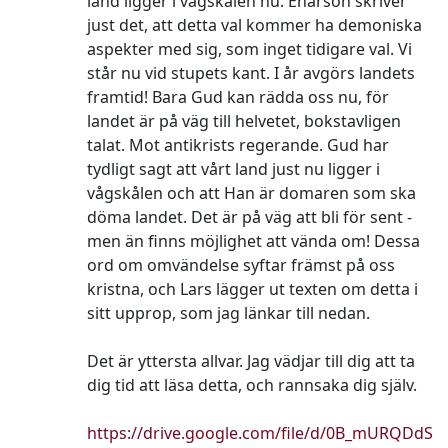
land ligger i vågskålen nu. Enarson skriver
just det, att detta val kommer ha demoniska
aspekter med sig, som inget tidigare val. Vi
står nu vid stupets kant. I år avgörs landets
framtid! Bara Gud kan rädda oss nu, för
landet är på väg till helvetet, bokstavligen
talat. Mot antikrists regerande. Gud har
tydligt sagt att vårt land just nu ligger i
vågskålen och att Han är domaren som ska
döma landet. Det är på väg att bli för sent -
men än finns möjlighet att vända om! Dessa
ord om omvändelse syftar främst på oss
kristna, och Lars lägger ut texten om detta i
sitt upprop, som jag länkar till nedan.
Det är yttersta allvar. Jag vädjar till dig att ta
dig tid att läsa detta, och rannsaka dig själv.
https://drive.google.com/file/d/0B_mURQDdS