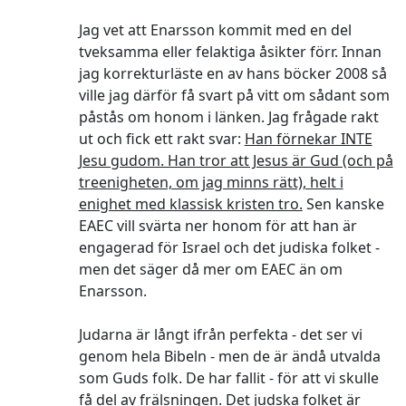
Jag vet att Enarsson kommit med en del
tveksamma eller felaktiga åsikter förr. Innan
jag korrekturläste en av hans böcker 2008 så
ville jag därför få svart på vitt om sådant som
påstås om honom i länken. Jag frågade rakt
ut och fick ett rakt svar:
Han förnekar INTE
Jesu gudom. Han tror att Jesus är Gud (och på
treenigheten, om jag minns rätt), helt i
enighet med klassisk kristen tro.
Sen kanske
EAEC vill svärta ner honom för att han är
engagerad för Israel och det judiska folket -
men det säger då mer om EAEC än om
Enarsson.
Judarna är långt ifrån perfekta - det ser vi
genom hela Bibeln - men de är ändå utvalda
som Guds folk. De har fallit - för att vi skulle
få del av frälsningen. Det judska folket är