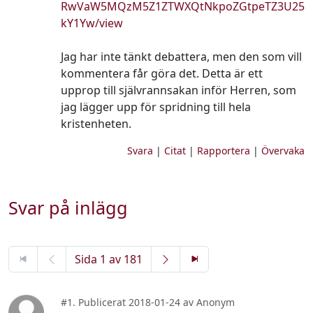
RwVaW5MQzM5Z1ZTWXQtNkpoZGtpeTZ3U25
kY1Yw/view
Jag har inte tänkt debattera, men den som vill
kommentera får göra det. Detta är ett
upprop till självrannsakan inför Herren, som
jag lägger upp för spridning till hela
kristenheten.
Svara
|
Citat
|
Rapportera
|
Övervaka
Svar på inlägg
Sida 1 av 181
#1. Publicerat 2018-01-24 av Anonym