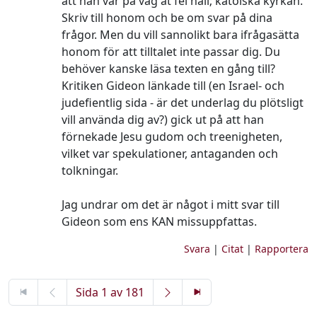
att han var på väg åt fel håll; katolska kyrkan.
Skriv till honom och be om svar på dina
frågor. Men du vill sannolikt bara ifrågasätta
honom för att tilltalet inte passar dig. Du
behöver kanske läsa texten en gång till?
Kritiken Gideon länkade till (en Israel- och
judefientlig sida - är det underlag du plötsligt
vill använda dig av?) gick ut på att han
förnekade Jesu gudom och treenigheten,
vilket var spekulationer, antaganden och
tolkningar.
Jag undrar om det är något i mitt svar till
Gideon som ens KAN missuppfattas.
Svara
|
Citat
|
Rapportera
Sida 1 av 181