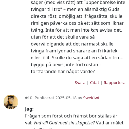
säger (med viss rätt) att ”uppenbarelse inte
tvingar till tro” – men en allsmäktig Guds
direkta röst, omöjlig att ifrågasätta, skulle
rimligen påverka oss på ett sätt som liknar
tvång. Inte för att man inte
kan
avvisa det,
utan för att det skulle vara så
överväldigande att det närmast skulle
tvinga fram lydnad snarare än fri kärlek
eller tillit. Skulle du säga att en sådan tro –
byggd på bevis, inte förtröstan –
fortfarande har något värde?
Svara
|
Citat
|
Rapportera
#10. Publicerat 2025-05-18 av
SweKiwi
Jag:
Frågan som först och främst bör ställas är
väl:
Vad vill Gud med sin skapelse?
Vad är målet