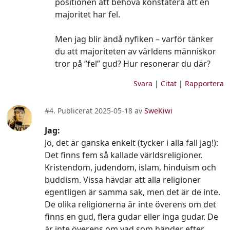
positionen att behöva konstatera att en
majoritet har fel.
Men jag blir ändå nyfiken – varför tänker
du att majoriteten av världens människor
tror på ”fel” gud? Hur resonerar du där?
Svara
|
Citat
|
Rapportera
#4. Publicerat 2025-05-18 av
SweKiwi
Jag:
Jo, det är ganska enkelt (tycker i alla fall jag!):
Det finns fem så kallade världsreligioner.
Kristendom, judendom, islam, hinduism och
buddism. Vissa hävdar att alla religioner
egentligen är samma sak, men det är de inte.
De olika religionerna är inte överens om det
finns en gud, flera gudar eller inga gudar. De
är inte överens om vad som händer efter