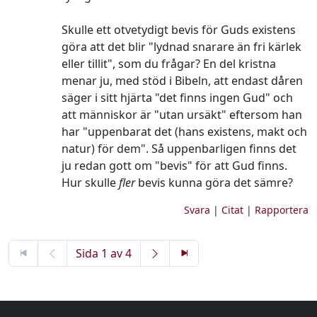
Skulle ett otvetydigt bevis för Guds existens
göra att det blir "lydnad snarare än fri kärlek
eller tillit", som du frågar? En del kristna
menar ju, med stöd i Bibeln, att endast dåren
säger i sitt hjärta "det finns ingen Gud" och
att människor är "utan ursäkt" eftersom han
har "uppenbarat det (hans existens, makt och
natur) för dem". Så uppenbarligen finns det
ju redan gott om "bevis" för att Gud finns.
Hur skulle
fler
bevis kunna göra det sämre?
Svara
|
Citat
|
Rapportera
Sida 1 av 4