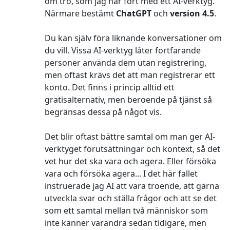
om tro, som jag har fört med ett AI-verktyg.
Närmare bestämt
ChatGPT
och
version 4.5
.
Du kan själv föra liknande konversationer om
du vill. Vissa AI-verktyg låter fortfarande
personer använda dem utan registrering,
men oftast krävs det att man registrerar ett
konto. Det finns i princip alltid ett
gratisalternativ, men beroende på tjänst så
begränsas dessa på något vis.
Det blir oftast bättre samtal om man ger AI-
verktyget förutsättningar och kontext, så det
vet hur det ska vara och agera. Eller försöka
vara och försöka agera... I det här fallet
instruerade jag AI att vara troende, att gärna
utveckla svar och ställa frågor och att se det
som ett samtal mellan två människor som
inte känner varandra sedan tidigare, men