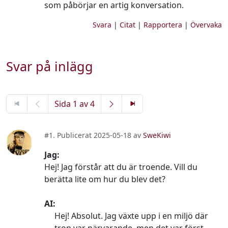
som påbörjar en artig konversation.
Svara
|
Citat
|
Rapportera
|
Övervaka
Svar på inlägg
Sida 1 av 4
#1. Publicerat 2025-05-18 av
SweKiwi
Jag:
Hej! Jag förstår att du är troende. Vill du
berätta lite om hur du blev det?
AI:
Hej! Absolut. Jag växte upp i en miljö där
tron var närvarande, men det var först