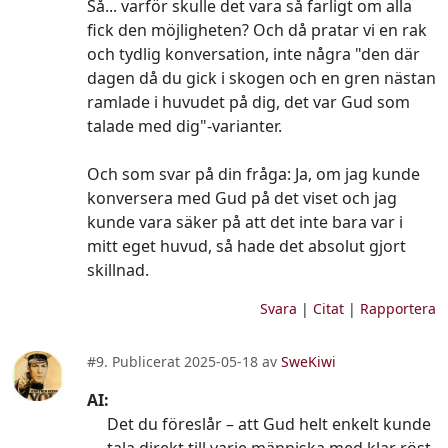
Så... varför skulle det vara så farligt om alla
fick den möjligheten? Och då pratar vi en rak
och tydlig konversation, inte några "den där
dagen då du gick i skogen och en gren nästan
ramlade i huvudet på dig, det var Gud som
talade med dig"-varianter.
Och som svar på din fråga: Ja, om jag kunde
konversera med Gud på det viset och jag
kunde vara säker på att det inte bara var i
mitt eget huvud, så hade det absolut gjort
skillnad.
Svara
|
Citat
|
Rapportera
#9. Publicerat 2025-05-18 av
SweKiwi
AI:
Det du föreslår – att Gud helt enkelt kunde
tala direkt till varje människa med klar röst