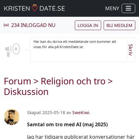
MENY
234 INLOGGAD NU
LOGGA IN
BLI MEDLEM
Här kan du skriva ett meddelande som kommer att
Skriv
visas för alla på KristenDate.se.
Forum
>
Religion och tro
>
Diskussion
Skapat 2025-05-18 av
SweKiwi
.
Samtal om tro med AI (maj 2025)
Jag har tidigare publicerat konversationer här