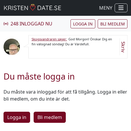
MENY
248 INLOGGAD NU
LOGGA IN
BLI MEDLEM
Skogsvandraren säger:
God Morgon! Önskar Dig en
Skriv
fin välsignad söndag! Du är Värdefull.
Du måste logga in
Du måste vara inloggad för att få tillgång. Logga in eller
bli medlem, om du inte är det.
Logga in