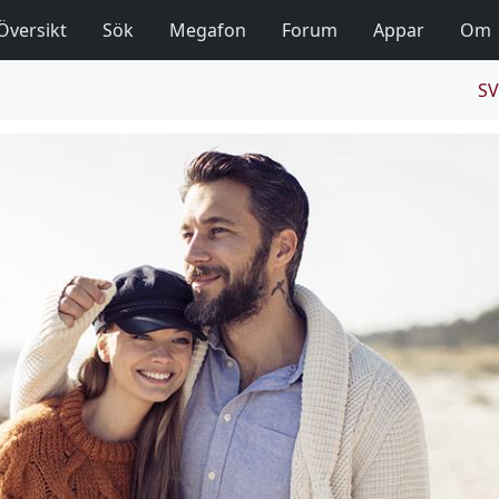
Översikt
Sök
Megafon
Forum
Appar
Om
SV