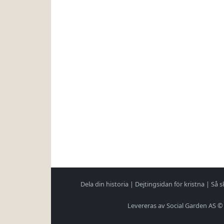
Dela din historia
|
Dejtingsidan för kristna
|
Så s
Levereras av Social Garden AS ©