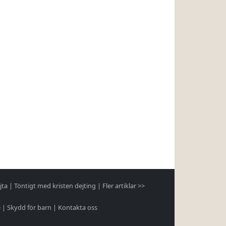
jta
|
Töntigt med kristen dejting
|
Fler artiklar >>
e
|
Skydd för barn
|
Kontakta oss