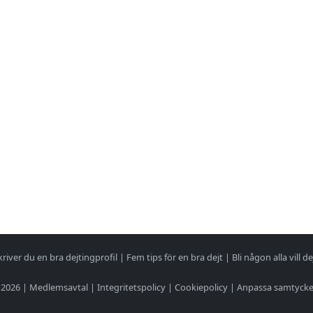
kriver du en bra dejtingprofil
|
Fem tips för en bra dejt
|
Bli någon alla vill de
 2026 |
Medlemsavtal
|
Integritetspolicy
|
Cookiepolicy
|
Anpassa samtyck