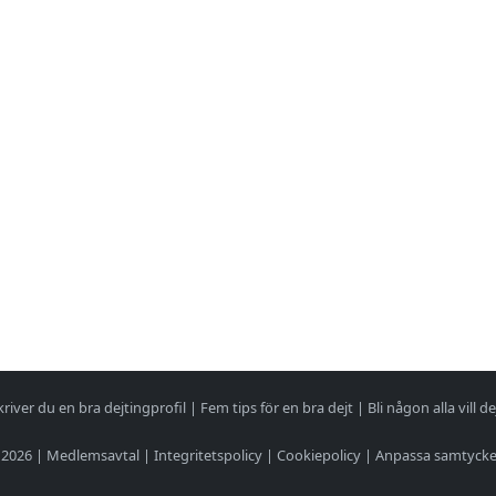
kriver du en bra dejtingprofil
|
Fem tips för en bra dejt
|
Bli någon alla vill de
 2026 |
Medlemsavtal
|
Integritetspolicy
|
Cookiepolicy
|
Anpassa samtyck