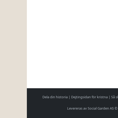
Dela din historia
|
Dejtingsidan för kristna
|
Så s
Levereras av Social Garden AS ©