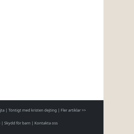
jta
|
Töntigt med kristen dejting
|
Fler artiklar >>
e
|
Skydd för barn
|
Kontakta oss