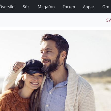
Översikt
Sök
Megafon
Forum
Appar
Om
SV