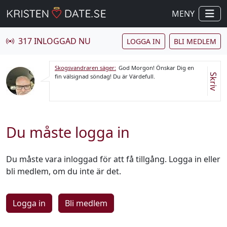
MENY
317 INLOGGAD NU
LOGGA IN
BLI MEDLEM
Skogsvandraren säger:
God Morgon! Önskar Dig en
Skriv
fin välsignad söndag! Du är Värdefull.
Du måste logga in
Du måste vara inloggad för att få tillgång. Logga in eller
bli medlem, om du inte är det.
Logga in