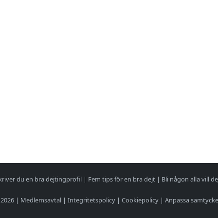
kriver du en bra dejtingprofil
|
Fem tips för en bra dejt
|
Bli någon alla vill de
 2026 |
Medlemsavtal
|
Integritetspolicy
|
Cookiepolicy
|
Anpassa samtyck