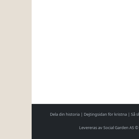
Dela din historia
|
Dejtingsidan för kristna
|
Så s
Levereras av Social Garden AS ©