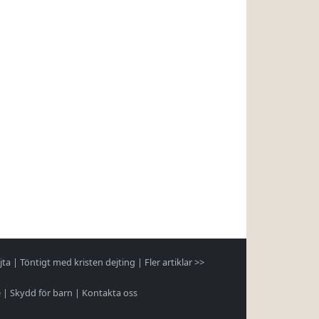
jta
|
Töntigt med kristen dejting
|
Fler artiklar >>
e
|
Skydd för barn
|
Kontakta oss