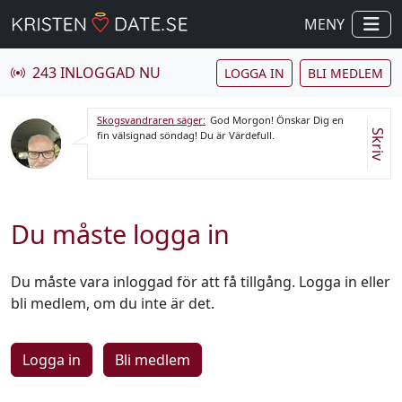
MENY
243 INLOGGAD NU
LOGGA IN
BLI MEDLEM
Skogsvandraren säger:
God Morgon! Önskar Dig en
Skriv
fin välsignad söndag! Du är Värdefull.
Du måste logga in
Du måste vara inloggad för att få tillgång. Logga in eller
bli medlem, om du inte är det.
Logga in