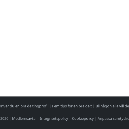
kriver du en bra dejtingprofil
|
Fem tips för en bra dejt
|
Bli någon alla vill de
 2026 |
Medlemsavtal
|
Integritetspolicy
|
Cookiepolicy
|
Anpassa samtyck