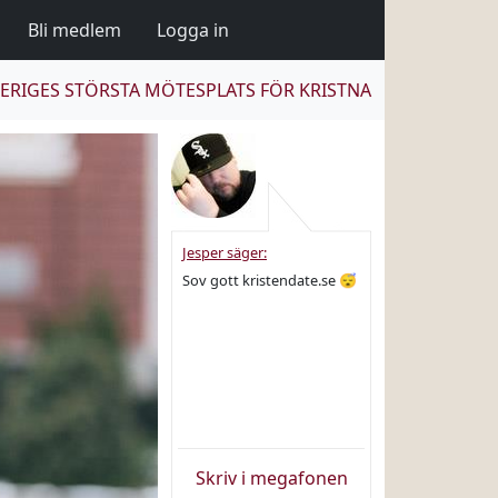
Bli medlem
Logga in
ERIGES STÖRSTA MÖTESPLATS FÖR KRISTNA
Jesper säger:
Sov gott kristendate.se 😴
Skriv i megafonen