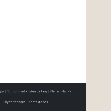
jta
|
Töntigt med kristen dejting
|
Fler artiklar >>
e
|
Skydd för barn
|
Kontakta oss