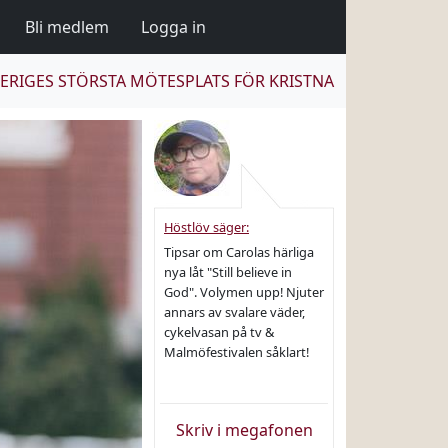
Bli medlem
Logga in
ERIGES STÖRSTA MÖTESPLATS FÖR KRISTNA
Höstlöv säger:
Tipsar om Carolas härliga
nya låt "Still believe in
God". Volymen upp! Njuter
annars av svalare väder,
cykelvasan på tv &
Malmöfestivalen såklart!
Skriv i megafonen