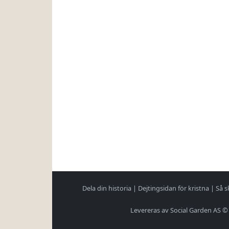
Dela din historia
|
Dejtingsidan för kristna
|
Så s
Levereras av Social Garden AS ©