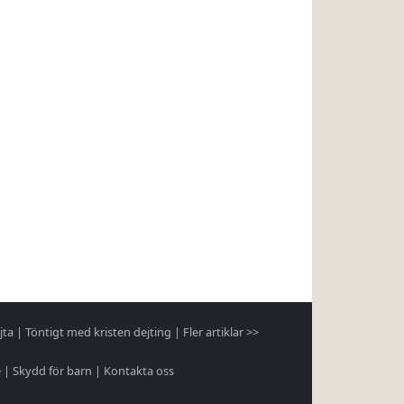
jta
|
Töntigt med kristen dejting
|
Fler artiklar >>
e
|
Skydd för barn
|
Kontakta oss