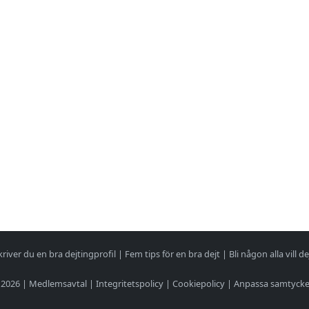
kriver du en bra dejtingprofil
|
Fem tips för en bra dejt
|
Bli någon alla vill de
 2026 |
Medlemsavtal
|
Integritetspolicy
|
Cookiepolicy
|
Anpassa samtyck