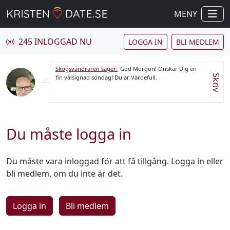
MENY
245 INLOGGAD NU
LOGGA IN
BLI MEDLEM
Skogsvandraren säger:
God Morgon! Önskar Dig en
Skriv
fin välsignad söndag! Du är Värdefull.
Du måste logga in
Du måste vara inloggad för att få tillgång. Logga in eller
bli medlem, om du inte är det.
Logga in