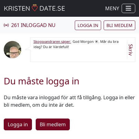
MENY
261 INLOGGAD NU
LOGGA IN
BLI MEDLEM
Skogsvandraren säger:
God Morgon ☀️. Mår du bra
Skriv
idag? Du är Värdefull!
Du måste logga in
Du måste vara inloggad för att få tillgång. Logga in eller
bli medlem, om du inte är det.
Logga in